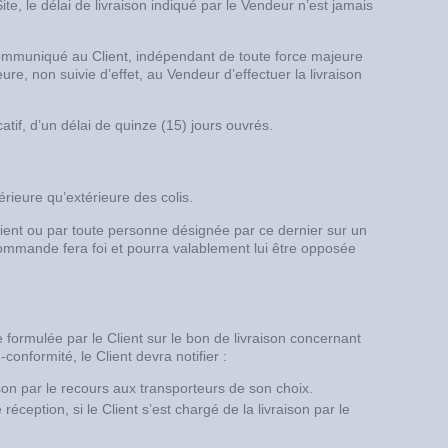
, le délai de livraison indiqué par le Vendeur n’est jamais
communiqué au Client, indépendant de toute force majeure
e, non suivie d’effet, au Vendeur d’effectuer la livraison
atif, d’un délai de quinze (15) jours ouvrés.
térieure qu’extérieure des colis.
ient ou par toute personne désignée par ce dernier sur un
 commande fera foi et pourra valablement lui être opposée
re formulée par le Client sur le bon de livraison concernant
conformité, le Client devra notifier :
ison par le recours aux transporteurs de son choix.
ception, si le Client s’est chargé de la livraison par le