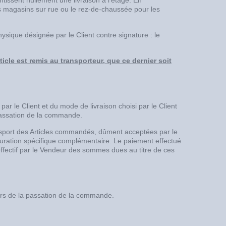
tissent nullement une livraison à l’étage. En
s magasins sur rue ou le rez-de-chaussée pour les
sique désignée par le Client contre signature : le
cle est remis au transporteur, que ce dernier soit
r le Client et du mode de livraison choisi par le Client
 passation de la commande.
nsport des Articles commandés, dûment acceptées par le
acturation spécifique complémentaire. Le paiement effectué
effectif par le Vendeur des sommes dues au titre de ces
 lors de la passation de la commande.