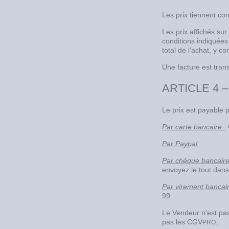
Les prix tiennent co
Les prix affichés sur
conditions indiquée
total de l’achat, y co
Une facture est tran
ARTICLE 4 
Le prix est payable 
Par carte bancaire :
Par Paypal.
Par chèque bancaire
envoyez le tout da
Par virement bancair
99.
Le Vendeur n'est pas 
pas les CGV
.
PRO