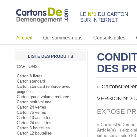
LE
N°1
DU CARTON
SUR INTERNET
Accueil
Qui sommes-nous
Conseils utiles
CONDIT
LISTE DES PRODUITS
DES P
CARTONS
Carton à livres
Carton standard
« CartonsDeDe
Carton standard renforcé avec
poignées
Carton grand volume renforcé
VERSION N°20
Carton petit volume
Carton 24 verres
EXPOSE PR
Carton 75 verres
Carton 10 assiettes
Carton 24 assiettes
« CartonsDeDemenage
Carton 6 bouteilles
Article(s)
») exploit
Carton 12 bouteilles
siège social situé 5