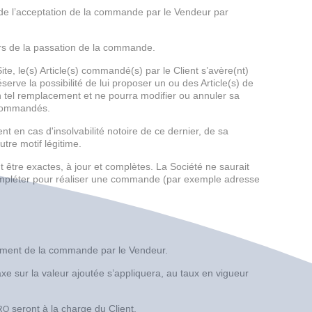
 de l’acceptation de la commande par le Vendeur par
lors de la passation de la commande.
Site, le(s) Article(s) commandé(s) par le Client s’avère(nt)
éserve la possibilité de lui proposer un ou des Article(s) de
n tel remplacement et ne pourra modifier ou annuler sa
 commandés.
 en cas d'insolvabilité notoire de ce dernier, de sa
tre motif légitime.
être exactes, à jour et complètes. La Société ne saurait
compléter pour réaliser une commande (par exemple adresse
strement de la commande par le Vendeur.
taxe sur la valeur ajoutée s’appliquera, au taux en vigueur
seront à la charge du Client.
RO