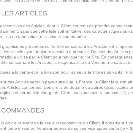
e avec les CGV
et les CGU le contrat conclu avec le Vendeur (le «
PRO
– LES ARTICLES
 essentielles des Articles, dont le Client est tenu de prendre connais
t notamment, sans que cette liste soit limitative, des caractéristiques sui
n, lieu de fabrication, utilisation recommandée…
 graphismes présentés sur le Site concernant les Articles ont simpleme
les visuels ayant toujours vocation à prévaloir, l’aspect des Articles 
rmatique utilisé par le Client pour naviguer sur le Site. En conséquence
du Site concernant les Articles, la responsabilité du Vendeur ne saurait ê
posés à la vente et à la livraison pour les seuls territoires suivants : F
 des Articles vers un pays autre que la France, le Client fera son affai
des Articles concernés. Des droits de douane ou autres taxes locales ou 
xigibles et seront à la charge du Client sous sa seule responsabilité, 
cles.
 – COMMANDES
’un Article relevant de la seule responsabilité du Client, il appartient à
ent toute erreur au Vendeur auprès de son service après-vente (le «
S