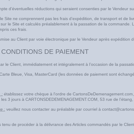
mpte d’éventuelles réductions qui seraient consenties par le Vendeur sur
 le Site ne comprennent pas les frais d’expédition, de transport et de l
s sur le Site et calculés préalablement à la passation de la commande
mpris ces frais.
smise au Client par voie électronique par le Vendeur après expédition
– CONDITIONS DE PAIEMENT
par le Client, immédiatement et intégralement à l’occasion de la passat
Carte Bleue, Visa, MasterCard (les données de paiement sont échangée
 :
établissez votre chèque à l'ordre de CartonsDeDemenagement.com,
ns les 3 jours à CARTONSDEDEMENAGEMENT.COM, 53 rue de l’étang
e :
veuillez nous contacter au préalable par courriel à contact@car
tenu de procéder à la délivrance des Articles commandés par le Client s