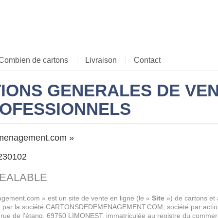
Combien de cartons
Livraison
Contact
IONS GENERALES DE VEN
ROFESSIONNELS
menagement.com »
230102
EALABLE
ment.com » est un site de vente en ligne (le «
Site
») de cartons et
é par la société CARTONSDEDEMENAGEMENT.COM, société par actions s
3 rue de l’étang, 69760 LIMONEST, immatriculée au registre du commerc