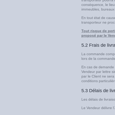
transporteur pourra 
conséquence, le lieu
immeubles, bureaux 
En tout état de caus
transporteur ne proc
Tout risque de per
proposé par le Ven
5.2 Frais de livr
La commande comporte
lors de la commande.
En cas de demande p
Vendeur par lettre s
par le Client ne ser
conditions particuli
5.3 Délais de liv
Les délais de livrais
Le Vendeur délivre l’