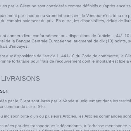
ués par le Client ne sont considérés comme définitifs qu’après encais
 paiement par chèque ou virement bancaire, le Vendeur n'est tenu de p
 du complet paiement du prix. En outre, les disponibilités, délais de livr
ent donnera lieu, conformément aux dispositions de l’article L. 441-10
iel de la Banque Centrale Européenne, augmenté de dix (10) points, sans 
 frais d’impayés.
t aux dispositions de l’article L. 441-10 du Code de commerce, le Clien
mnité forfaitaire pour frais de recouvrement dont le montant est fixé à
– LIVRAISONS
ison
és par le Client sont livrés par le Vendeur uniquement dans les territoi
e sa commande sur le Site.
ou indisponibilité d’un ou plusieurs Articles, les Articles commandés sont
assurées par des transporteurs indépendants, à l’adresse mentionnée pa