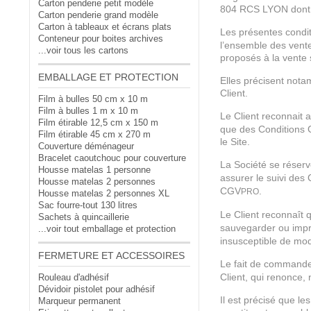
Carton penderie petit modèle
804 RCS LYON dont 
Carton penderie grand modèle
Carton à tableaux et écrans plats
Les présentes condit
Conteneur pour boites archives
l’ensemble des vente
...voir tous les cartons
proposés à la vente su
EMBALLAGE ET PROTECTION
Elles précisent nota
Client.
Film à bulles 50 cm x 10 m
Film à bulles 1 m x 10 m
Le Client reconnait 
Film étirable 12,5 cm x 150 m
que des Conditions G
Film étirable 45 cm x 270 m
le Site.
Couverture déménageur
Bracelet caoutchouc pour couverture
La Société se réserv
Housse matelas 1 personne
assurer le suivi des
Housse matelas 2 personnes
CGV
.
PRO
Housse matelas 2 personnes XL
Sac fourre-tout 130 litres
Le Client reconnaît
Sachets à quincaillerie
sauvegarder ou impr
...voir tout emballage et protection
insusceptible de modi
FERMETURE ET ACCESSOIRES
Le fait de commander
Client, qui renonce,
Rouleau d'adhésif
Dévidoir pistolet pour adhésif
Il est précisé que le
Marqueur permanent