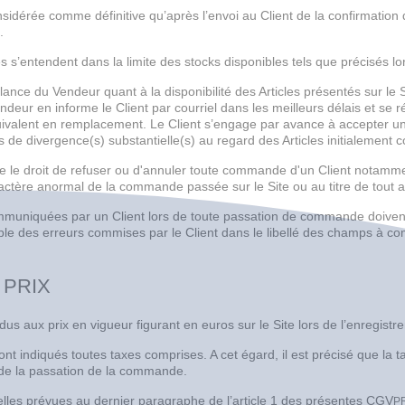
sidérée comme définitive qu’après l’envoi au Client de la confirmation
.
les s’entendent dans la limite des stocks disponibles tels que précisés 
gilance du Vendeur quant à la disponibilité des Articles présentés sur le 
endeur en informe le Client par courriel dans les meilleurs délais et se r
quivalent en remplacement. Le Client s’engage par avance à accepter u
de divergence(s) substantielle(s) au regard des Articles initialement
e le droit de refuser ou d'annuler toute commande d'un Client notamment
actère anormal de la commande passée sur le Site ou au titre de tout au
muniquées par un Client lors de toute passation de commande doivent 
ble des erreurs commises par le Client dans le libellé des champs à 
 PRIX
ndus aux prix en vigueur figurant en euros sur le Site lors de l’enregi
 sont indiqués toutes taxes comprises. A cet égard, il est précisé que la 
de la passation de la commande.
lles prévues au dernier paragraphe de l’article 1 des présentes CGV
P