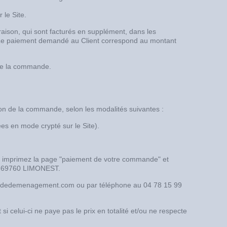
 le Site.
ivraison, qui sont facturés en supplément, dans les
. Le paiement demandé au Client correspond au montant
 de la commande.
ion de la commande, selon les modalités suivantes :
s en mode crypté sur le Site).
 imprimez la page "paiement de votre commande" et
, 69760 LIMONEST.
tonsdedemenagement.com ou par téléphone au 04 78 15 99
i celui-ci ne paye pas le prix en totalité et/ou ne respecte