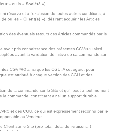
deur
» ou la «
Société
»).
n ni réserve et à l’exclusion de toutes autres conditions, à
 (le ou les «
Client(s)
»), désirant acquérir les Articles
stion des éventuels retours des Articles commandés par le
clare avoir pris connaissance des présentes CGV
ainsi
PRO
cceptées avant la validation définitive de sa commande sur
sentes CGV
ainsi que les CGU. A cet égard, pour
PRO
nique est attribué à chaque version des CGU et des
ion de la commande sur le Site et qu’il peut à tout moment
e la commande, constituant ainsi un support durable
V
et des CGU, ce qui est expressément reconnu par le
PRO
inopposable au Vendeur.
Client sur le Site (prix total, délai de livraison…)