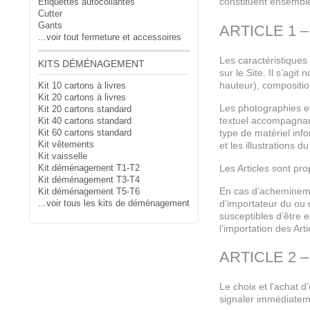
constituent ensembl
Etiquettes autocollantes
Cutter
Gants
ARTICLE 1 
...voir tout fermeture et accessoires
Les caractéristiques
KITS DÉMÉNAGEMENT
sur le Site. Il s’agi
hauteur), compositio
Kit 10 cartons à livres
Kit 20 cartons à livres
Les photographies et
Kit 20 cartons standard
textuel accompagnant 
Kit 40 cartons standard
Kit 60 cartons standard
type de matériel info
Kit vêtements
et les illustrations 
Kit vaisselle
Kit déménagement T1-T2
Les Articles sont pro
Kit déménagement T3-T4
En cas d’acheminement
Kit déménagement T5-T6
...voir tous les kits de déménagement
d’importateur du ou 
susceptibles d’être e
l’importation des Arti
ARTICLE 2
Le choix et l’achat d
signaler immédiatem