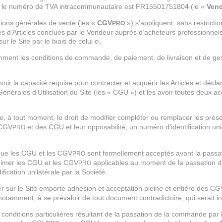
le numéro de TVA intracommunautaire est FR15501751804 (le «
Ven
ions générales de vente (les «
CGV
») s’appliquent, sans restrictio
PRO
s d’Articles conclues par le Vendeur auprès d’acheteurs professionnels
r le Site par le biais de celui ci.
mment les conditions de commande, de paiement, de livraison et de ge
avoir la capacité requise pour contracter et acquérir les Articles et dé
énérales d’Utilisation du Site (les « CGU ») et les avoir toutes deux a
e, à tout moment, le droit de modifier compléter ou remplacer les pré
 CGV
et des CGU et leur opposabilité, un numéro d’identification u
PRO
 que les CGU et les CGV
sont formellement acceptés avant la passat
PRO
imer les CGU et les CGV
applicables au moment de la passation d
PRO
fication unilatérale par la Société.
 sur le Site emporte adhésion et acceptation pleine et entière des CG
 notamment, à se prévaloir de tout document contradictoire, qui serait 
s conditions particulières résultant de la passation de la commande par le 