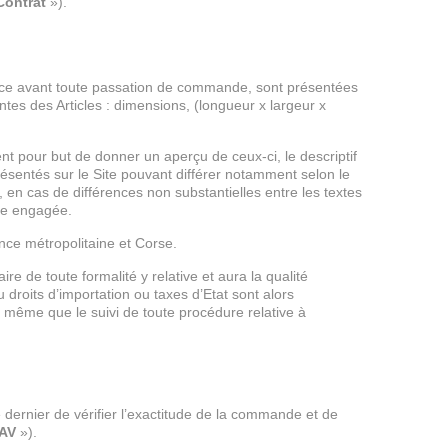
Contrat
»).
sance avant toute passation de commande, sont présentées
vantes des Articles : dimensions, (longueur x largeur x
nt pour but de donner un aperçu de ceux-ci, le descriptif
présentés sur le Site pouvant différer notamment selon le
, en cas de différences non substantielles entre les textes
tre engagée.
rance métropolitaine et Corse.
re de toute formalité y relative et aura la qualité
droits d’importation ou taxes d’Etat sont alors
de même que le suivi de toute procédure relative à
 ce dernier de vérifier l’exactitude de la commande et de
AV
»).