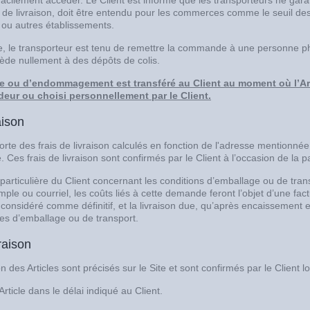
facilement accéder. Le Client est informé que les transporteurs ne garan
 de livraison, doit être entendu pour les commerces comme le seuil de
ou autres établissements.
e, le transporteur est tenu de remettre la commande à une personne phy
ède nullement à des dépôts de colis.
te ou d’endommagement est transféré au Client au moment où l’Arti
deur ou choisi personnellement par le Client.
aison
 des frais de livraison calculés en fonction de l'adresse mentionnée pa
 Ces frais de livraison sont confirmés par le Client à l’occasion de la
articulière du Client concernant les conditions d’emballage ou de tra
imple ou courriel, les coûts liés à cette demande feront l’objet d’une f
a considéré comme définitif, et la livraison due, qu’après encaissement 
ères d’emballage ou de transport.
raison
on des Articles sont précisés sur le Site et sont confirmés par le Client
Article dans le délai indiqué au Client.