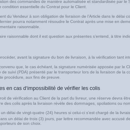
ation des commandes de manière automatisée et standardisée par le Site
 condition essentielle du Contrat pour le Client.
 du Vendeur à son obligation de livraison de l’Article dans le délai 
e dernier pourra notamment résoudre le Contrat après une mise en demeur
émentaire raisonnable.
re raisonnable dont il est question aux présentes s’entend, à titre indic
procéder, avant la signature du bon de livraison, à la vérification tant in
convenu que, le cas échéant, la signature numérisée apposée par le Cl
e de suivi (PDA) présenté par le transporteur lors de la livraison de la
te procédure, aux fins de preuve.
s en cas d’impossibilité de vérifier les colis
oit de vérification au Client de la part du livreur, une réserve devra êt
ure des colis après la livraison révèle des dommages, spoliations ou non-
n délai de vingt-quatre (24) heures si celui-ci s’est chargé de la livra
ans un délai de trois (3) jours, par lettre recommandée avec accusé de ré
sporteurs de son choix.