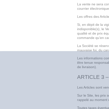
La vente ne sera con
courrier électronique
Les offres des Artic
Si, en dépit de la vi
indisponible(s), le V
qualité et de prix é
commande qu’en cas 
La Société se réserv
mauvaise foi, du car
Les informations com
être tenue responsa
de livraison).
ARTICLE 3 –
Les Articles sont ve
Sur le Site, les prix
rappelé au moment 
Toutes taxes éventue