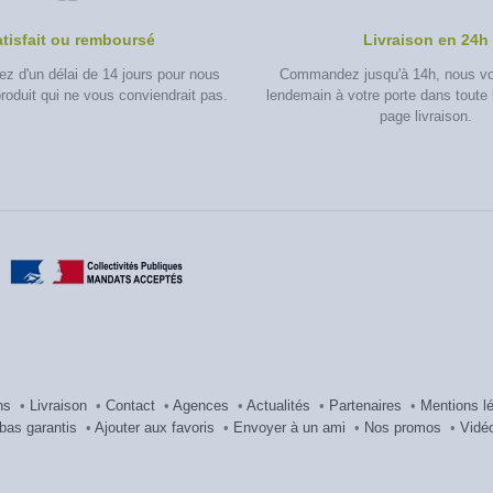
atisfait ou remboursé
Livraison en 24h
z d'un délai de 14 jours pour nous
Commandez jusqu'à 14h, nous vou
produit qui ne vous conviendrait pas.
lendemain à votre porte dans toute 
page livraison.
ns
•
Livraison
•
Contact
•
Agences
•
Actualités
•
Partenaires
•
Mentions l
 bas garantis
•
Ajouter aux favoris
•
Envoyer à un ami
•
Nos promos
•
Vidé