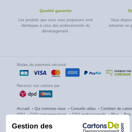
Qualité garantie
S
Les produits que nous vous proposons sont
Vous dispose
identiques à ceux des professionnels du
retourner un 
déménagement.
Modes de paiement sécurisé
Recevez vos cartons par
Accueil
•
Qui sommes-nous
•
Conseils utiles
•
Combien de carto
CGU
•
CGV consommateurs
•
CGV professionnels
•
Plan
•
Prix
Carton.fr